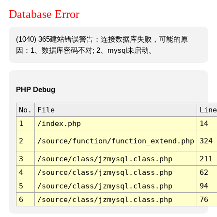
Database Error
(1040) 365建站错误警告：连接数据库失败，可能的原
因：1、数据库密码不对; 2、mysql未启动。
PHP Debug
No.
File
Line
1
/index.php
14
2
/source/function/function_extend.php
324
3
/source/class/jzmysql.class.php
211
4
/source/class/jzmysql.class.php
62
5
/source/class/jzmysql.class.php
94
6
/source/class/jzmysql.class.php
76