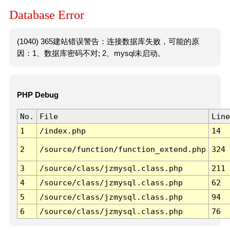
Database Error
(1040) 365建站错误警告：连接数据库失败，可能的原
因：1、数据库密码不对; 2、mysql未启动。
PHP Debug
No.
File
Line
1
/index.php
14
2
/source/function/function_extend.php
324
3
/source/class/jzmysql.class.php
211
4
/source/class/jzmysql.class.php
62
5
/source/class/jzmysql.class.php
94
6
/source/class/jzmysql.class.php
76