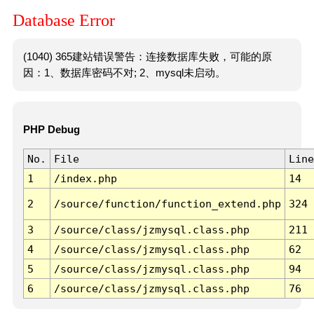
Database Error
(1040) 365建站错误警告：连接数据库失败，可能的原
因：1、数据库密码不对; 2、mysql未启动。
PHP Debug
No.
File
Line
1
/index.php
14
2
/source/function/function_extend.php
324
3
/source/class/jzmysql.class.php
211
4
/source/class/jzmysql.class.php
62
5
/source/class/jzmysql.class.php
94
6
/source/class/jzmysql.class.php
76