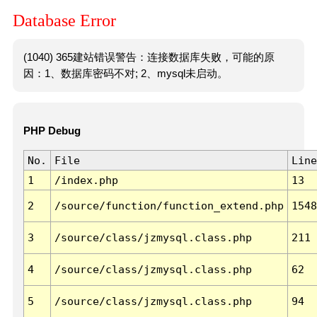
Database Error
(1040) 365建站错误警告：连接数据库失败，可能的原
因：1、数据库密码不对; 2、mysql未启动。
PHP Debug
No.
File
Line
1
/index.php
13
2
/source/function/function_extend.php
1548
3
/source/class/jzmysql.class.php
211
4
/source/class/jzmysql.class.php
62
5
/source/class/jzmysql.class.php
94