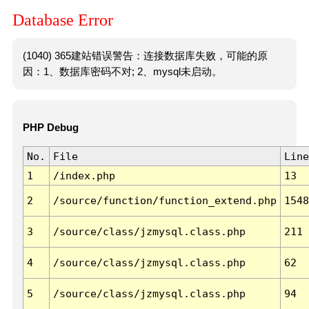
Database Error
(1040) 365建站错误警告：连接数据库失败，可能的原
因：1、数据库密码不对; 2、mysql未启动。
PHP Debug
No.
File
Line
1
/index.php
13
2
/source/function/function_extend.php
1548
3
/source/class/jzmysql.class.php
211
4
/source/class/jzmysql.class.php
62
5
/source/class/jzmysql.class.php
94