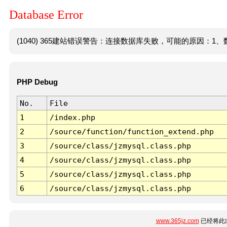
Database Error
(1040) 365建站错误警告：连接数据库失败，可能的原因：1、数
PHP Debug
No.
File
1
/index.php
2
/source/function/function_extend.php
3
/source/class/jzmysql.class.php
4
/source/class/jzmysql.class.php
5
/source/class/jzmysql.class.php
6
/source/class/jzmysql.class.php
www.365jz.com
已经将此