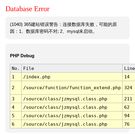
Database Error
(1040) 365建站错误警告：连接数据库失败，可能的原
因：1、数据库密码不对; 2、mysql未启动。
PHP Debug
No.
File
Line
1
/index.php
14
2
/source/function/function_extend.php
324
3
/source/class/jzmysql.class.php
211
4
/source/class/jzmysql.class.php
62
5
/source/class/jzmysql.class.php
94
6
/source/class/jzmysql.class.php
76