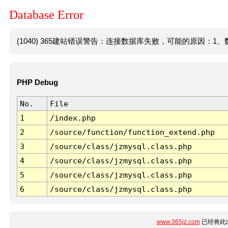
Database Error
(1040) 365建站错误警告：连接数据库失败，可能的原因：1、数
PHP Debug
No.
File
1
/index.php
2
/source/function/function_extend.php
3
/source/class/jzmysql.class.php
4
/source/class/jzmysql.class.php
5
/source/class/jzmysql.class.php
6
/source/class/jzmysql.class.php
www.365jz.com
已经将此