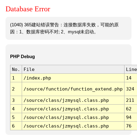
Database Error
(1040) 365建站错误警告：连接数据库失败，可能的原
因：1、数据库密码不对; 2、mysql未启动。
PHP Debug
No.
File
Line
1
/index.php
14
2
/source/function/function_extend.php
324
3
/source/class/jzmysql.class.php
211
4
/source/class/jzmysql.class.php
62
5
/source/class/jzmysql.class.php
94
6
/source/class/jzmysql.class.php
76