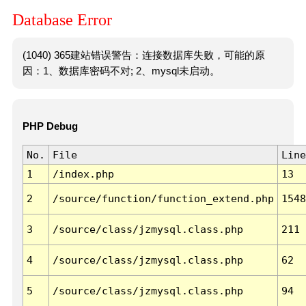
Database Error
(1040) 365建站错误警告：连接数据库失败，可能的原
因：1、数据库密码不对; 2、mysql未启动。
PHP Debug
No.
File
Line
1
/index.php
13
2
/source/function/function_extend.php
1548
3
/source/class/jzmysql.class.php
211
4
/source/class/jzmysql.class.php
62
5
/source/class/jzmysql.class.php
94