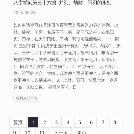
八字学问第三十六篇: 并列、劫财、阳刃的永别
2025-05-28
如何申请皇冠账号注册体育彩票选号神器31选7 并列、劫
财、建禄、羊刃，名虽不同，实一家同气之神，在地曰
刃、曰禄，在天干曰比、曰劫，其取用轻便略同。 一、阳
刃 皇冠字符 甲丙戊庚壬五阳干有刃，乃甲卯、丙戊午、庚
酉、壬子，乙丁己辛癸五阴干无刃，故曰阳刃。唯五阴干
见伤官在干，与羊刃同祸。下文论五阳干之刃，即阳刃。
1、阳刃冲合岁君，勃然祸至。 2、柱原有刃，见冲或合，
岁、运再临冲合，大凶，或岁冲合而运不冲合，运冲合而
岁不冲合，其祸减半。 3、劫财、阳刃，切忌时逢，岁运
并临，灾殃立致。 皇冠体育 4、日
欧博娱乐平台
首页
1
2
3
4
5
6
7
8
9
10
11
下一页
末页