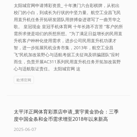
太阳城官网申请博彩资质_ 十年澳门六合彩棋牌，从初出
校门的小白，到成长为行状的中坚力量。航空工业昌飞民
用直升机任务开拓研发团队用拼搏奋进谱写了一曲芳华之
歌。 皇冠现金 皇冠手机体育网 十年长路不言苦 “客户的所
需所求便是咱们的所想所想。”为了满足日益增长的民用直
升机客户种种化使用需求，进步公司民用直升机功课才
智，进一步拓展民机业务市集，2013年，航空工业昌
飞“民机加改装野心与适航考据工夫征询及哄骗团队”应时
而生，负责开展AC311系列民用直升机任务开拓加改装野
心与适航取证责任。 太阳城官网 这
欧博官网
太平洋正网体育彩票店申请_寰宇黄金协会：三季
度中国金条和金币需求增至2018年以来新高
2025-06-07