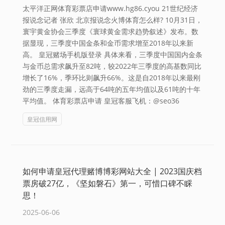
太平洋正网体育彩票店申请www.hg86.cyou 21世纪经济
报说念记者 张欣 北京报说念火博体育怎么样? 10月31日，
寰宇黄金协会三季度《寰球黄金需求趋势叙述》发布。数
据显现，三季度中国金条和金币需求增至2018年以来新
高。 皇冠赌场手机版登录 具体来看，三季度中国国内金条
与金币总需求飙升至82吨，较2022年三季度的高基数同比
增长了16%，季环比则飙升66%。这是自2018年以来最刚
劲的三季度走漏，远高于64吨的五年均值以及61吨的十年
平均值。 体育彩票店申请 皇冠客服飞机：@seo36
皇冠信用网
如何申请皇冠代理赌博博彩网站大全 | 2023国庆档
票房破27亿，《坚如磐石》第一，可惜口碑不睬
思！
2025-06-06