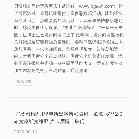
贝博现金网体育彩票店申请流程（www.hg86h.com） 除
了博彩游戏，皇冠玩家提供丰富多彩娱乐活动。比如经常
举办音乐会、演唱会嘉年华活动，让玩家享受博彩乐趣同
时，感受来自生活欢乐。 “男儿加班清苦了！”一条一又友
圈，让博士生被境外间谍盯上了 比年来，境外间谍谍报机
关对我浸透窃密行径愈发活跃，各种间谍谍报行径的主体
愈加复杂、手法愈加潜藏、盘算愈增加元、边界愈加等
闲，对我国度安全组成威胁。国度安全机关责任发现，境
外间谍谍报机关期骗一些科研团队的大众、学者赴境外参
加学术相易之机，主动贴靠，通过厚谊
媒体报道
皇冠信用盘哪里申请黑客博彩骗局 | 欧联-罗马2-0
布拉格斯拉维亚 卢卡库博韦破门
2025-06-16