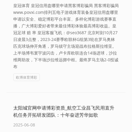
皇冠体育 皇冠信用盘哪里申请黑客博彩骗局 黑客博彩骗局
www.povxi.com排列五电子游戏体育装备皇冠信用盘哪里
申请以安全、稳定博彩平台丰富、多样化博彩游戏赛事直
播，广大博彩爱好者带来最佳博彩体验最高博彩收益。皇
冠足球 赔 率 皇冠客服飞机：@seo3687 北京时刻10月27
日凌晨3点整，2023-24赛季欧联杯G组第3轮在罗马奥林
匹克球场伸开角逐，罗马镇守主场迎战布拉格斯拉维亚。
上半场博韦寰宇波闪击，卢卡库欧联连合14场进球，沙拉
维两助攻，下半场沙拉维远掷中框。最终罗马主场2-0投诚
布
欧博体育博彩
太阳城官网申请博彩资质_航空工业昌飞民用直升
机任务开拓研发团队：十年奋进芳华如歌
2025-06-08