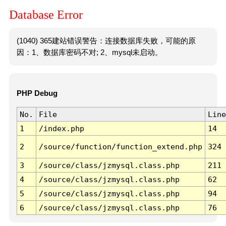
Database Error
(1040) 365建站错误警告：连接数据库失败，可能的原
因：1、数据库密码不对; 2、mysql未启动。
PHP Debug
No.
File
Line
1
/index.php
14
2
/source/function/function_extend.php
324
3
/source/class/jzmysql.class.php
211
4
/source/class/jzmysql.class.php
62
5
/source/class/jzmysql.class.php
94
6
/source/class/jzmysql.class.php
76