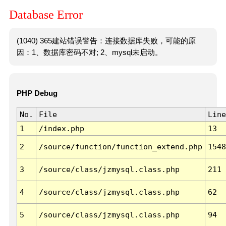
Database Error
(1040) 365建站错误警告：连接数据库失败，可能的原
因：1、数据库密码不对; 2、mysql未启动。
PHP Debug
No.
File
Line
1
/index.php
13
2
/source/function/function_extend.php
1548
3
/source/class/jzmysql.class.php
211
4
/source/class/jzmysql.class.php
62
5
/source/class/jzmysql.class.php
94