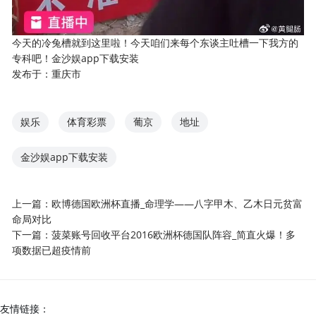
今天的冷兔槽就到这里啦！今天咱们来每个东谈主吐槽一下我方的
专科吧！金沙娱app下载安装
发布于：重庆市
娱乐
体育彩票
葡京
地址
金沙娱app下载安装
上一篇：
欧博德国欧洲杯直播_命理学——八字甲木、乙木日元贫富
命局对比
下一篇：
菠菜账号回收平台2016欧洲杯德国队阵容_简直火爆！多
项数据已超疫情前
友情链接：