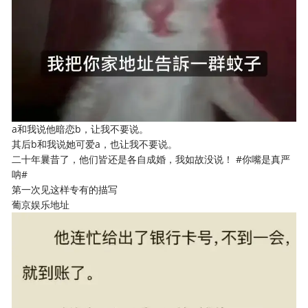
a和我说他暗恋b，让我不要说。
其后b和我说她可爱a，也让我不要说。
二十年曩昔了，他们皆还是各自成婚，我如故没说！ #你嘴是真严
呐#
第一次见这样专有的描写
葡京娱乐地址