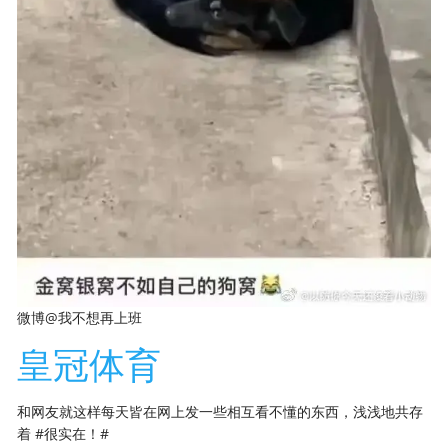
微博@我不想再上班
皇冠体育
和网友就这样每天皆在网上发一些相互看不懂的东西，浅浅地共存
着 #很实在！#