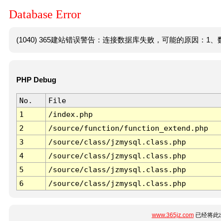
Database Error
(1040) 365建站错误警告：连接数据库失败，可能的原因：1、数
PHP Debug
No.
File
1
/index.php
2
/source/function/function_extend.php
3
/source/class/jzmysql.class.php
4
/source/class/jzmysql.class.php
5
/source/class/jzmysql.class.php
6
/source/class/jzmysql.class.php
www.365jz.com
已经将此