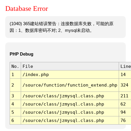
Database Error
(1040) 365建站错误警告：连接数据库失败，可能的原
因：1、数据库密码不对; 2、mysql未启动。
PHP Debug
No.
File
Line
1
/index.php
14
2
/source/function/function_extend.php
324
3
/source/class/jzmysql.class.php
211
4
/source/class/jzmysql.class.php
62
5
/source/class/jzmysql.class.php
94
6
/source/class/jzmysql.class.php
76