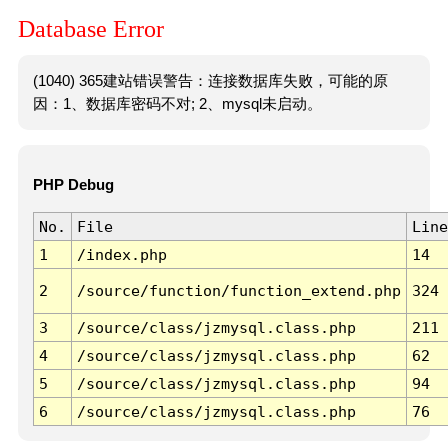
Database Error
(1040) 365建站错误警告：连接数据库失败，可能的原
因：1、数据库密码不对; 2、mysql未启动。
PHP Debug
No.
File
Line
1
/index.php
14
2
/source/function/function_extend.php
324
3
/source/class/jzmysql.class.php
211
4
/source/class/jzmysql.class.php
62
5
/source/class/jzmysql.class.php
94
6
/source/class/jzmysql.class.php
76