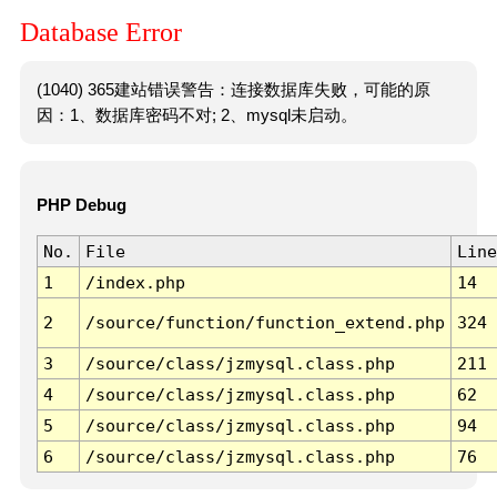
Database Error
(1040) 365建站错误警告：连接数据库失败，可能的原
因：1、数据库密码不对; 2、mysql未启动。
PHP Debug
No.
File
Line
1
/index.php
14
2
/source/function/function_extend.php
324
3
/source/class/jzmysql.class.php
211
4
/source/class/jzmysql.class.php
62
5
/source/class/jzmysql.class.php
94
6
/source/class/jzmysql.class.php
76