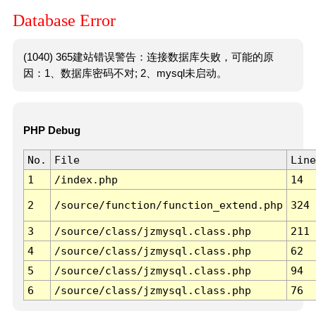
Database Error
(1040) 365建站错误警告：连接数据库失败，可能的原
因：1、数据库密码不对; 2、mysql未启动。
PHP Debug
No.
File
Line
1
/index.php
14
2
/source/function/function_extend.php
324
3
/source/class/jzmysql.class.php
211
4
/source/class/jzmysql.class.php
62
5
/source/class/jzmysql.class.php
94
6
/source/class/jzmysql.class.php
76