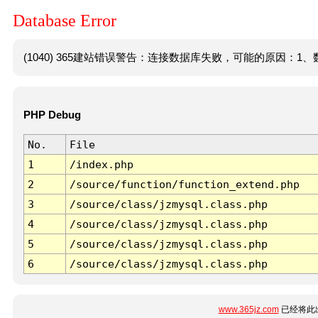
Database Error
(1040) 365建站错误警告：连接数据库失败，可能的原因：1、数
PHP Debug
No.
File
1
/index.php
2
/source/function/function_extend.php
3
/source/class/jzmysql.class.php
4
/source/class/jzmysql.class.php
5
/source/class/jzmysql.class.php
6
/source/class/jzmysql.class.php
www.365jz.com
已经将此