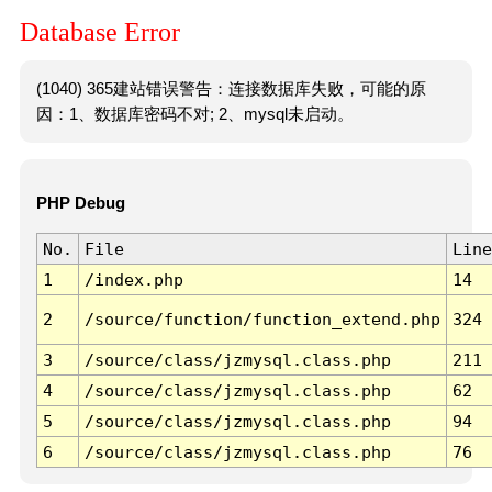
Database Error
(1040) 365建站错误警告：连接数据库失败，可能的原
因：1、数据库密码不对; 2、mysql未启动。
PHP Debug
No.
File
Line
1
/index.php
14
2
/source/function/function_extend.php
324
3
/source/class/jzmysql.class.php
211
4
/source/class/jzmysql.class.php
62
5
/source/class/jzmysql.class.php
94
6
/source/class/jzmysql.class.php
76