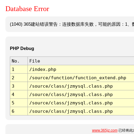
Database Error
(1040) 365建站错误警告：连接数据库失败，可能的原因：1、数
PHP Debug
No.
File
1
/index.php
2
/source/function/function_extend.php
3
/source/class/jzmysql.class.php
4
/source/class/jzmysql.class.php
5
/source/class/jzmysql.class.php
6
/source/class/jzmysql.class.php
www.365jz.com
已经将此