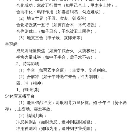
合化成功：窜改五行属性（如甲己合土，甲木变土性）。
合而不化：羁绊作用（如姿首纠葛、勾通难成）。
（2）地支世界（子丑、寅亥、卯戌等）
合化增强某一五行（如寅亥合木，木气增强）。
合住则截止（如子丑合，子水被丑土困住）。
（3）地支三合（申子辰、亥卯未等）
皇冠網
成局则能量聚焦（如寅午戌合火，火势极旺）。
半协力量减半（如申子半合，需子水不破）。
2、特等影响
（1）争合（如两乙争合庚）：主竞争、姿首纠纷。
（2）合解冲（如子午冲遇午未合，冲力削弱）。
四、冲（相冲）
1、作用机制
54体育直播平台
（1）能量强烈冲突：两股相背力量反抗。如 子午冲（势不两
存），主变动、突发事故。
（2）福祸判断：
冲忌神则吉（如财为忌，逢冲则破财减轻）。
冲用神则凶（如印为用，逢冲则学业受阻）。