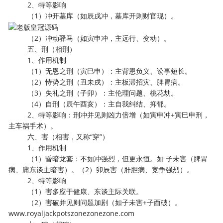
2、特等影响
（1）冲开墓库（如辰戌冲，墓库开则财官现）。
（2）冲动驿马（如寅申冲，主远行、变动）。
五、刑（相刑）
1、作用机制
（1）无恩之刑（寅巳申）：主背恩负义、讼事短长。
（2）恃势之刑（丑未戌）：主板滞招灾、脾胃病。
（3）失礼之刑（子卯）：主伦理问题、桃花劫。
（4）自刑（辰午酉亥）：主自我纠结、抑郁。
2、特等影响：刑冲并见则凶力倍增（如寅申冲+寅巳申刑，
主车祸手术）。
六、害（相害，又称“穿”）
1、作用机制
（1）昏暗龙套：不如冲强烈，但更永恒。如 子未害（脾胃
病、庸东谈主暗害）。（2）卯辰害（肝胆病、竞争强烈）。
2、特等影响
（1）害多应于健康、东谈主际关联。
（2）害破并见则问题加剧（如子未害+子酉破）。
www.royaljackpotszonezonezone.com