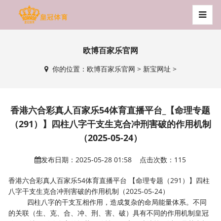
欧博百家乐官网
你的位置：
欧博百家乐官网
>
新宝网址
>
香港六合彩真人百家乐54体育直播平台_【命理专题
（291）】四柱八字干支生克合冲刑害破的作用机制
（2025-05-24）
发布日期：2025-05-28 01:58 点击次数：115
香港六合彩真人百家乐54体育直播平台 【命理专题（291）】四柱
八字干支生克合冲刑害破的作用机制（2025-05-24）
四柱八字的干支互相作用，造成复杂的命局能量体系。不同
的关联（生、克、合、冲、刑、害、破）具有不同的作用机制皇冠