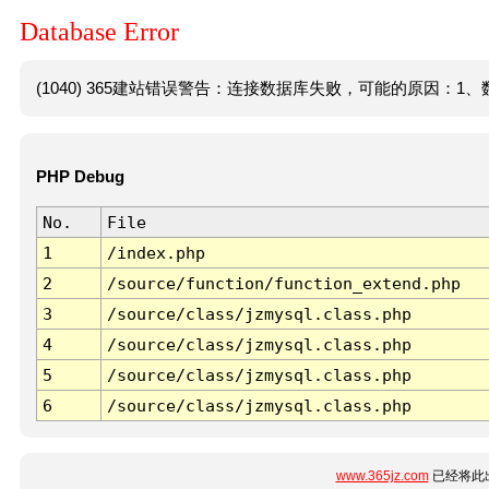
Database Error
(1040) 365建站错误警告：连接数据库失败，可能的原因：1、数
PHP Debug
No.
File
1
/index.php
2
/source/function/function_extend.php
3
/source/class/jzmysql.class.php
4
/source/class/jzmysql.class.php
5
/source/class/jzmysql.class.php
6
/source/class/jzmysql.class.php
www.365jz.com
已经将此