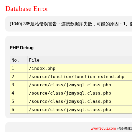
Database Error
(1040) 365建站错误警告：连接数据库失败，可能的原因：1、数
PHP Debug
No.
File
1
/index.php
2
/source/function/function_extend.php
3
/source/class/jzmysql.class.php
4
/source/class/jzmysql.class.php
5
/source/class/jzmysql.class.php
6
/source/class/jzmysql.class.php
www.365jz.com
已经将此