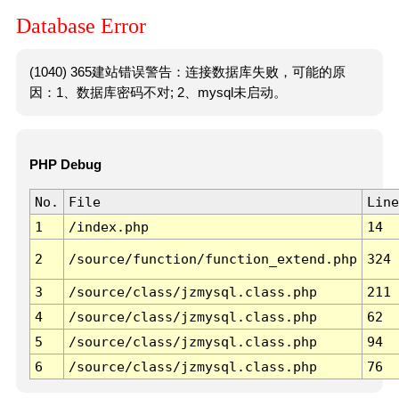
Database Error
(1040) 365建站错误警告：连接数据库失败，可能的原
因：1、数据库密码不对; 2、mysql未启动。
PHP Debug
No.
File
Line
1
/index.php
14
2
/source/function/function_extend.php
324
3
/source/class/jzmysql.class.php
211
4
/source/class/jzmysql.class.php
62
5
/source/class/jzmysql.class.php
94
6
/source/class/jzmysql.class.php
76