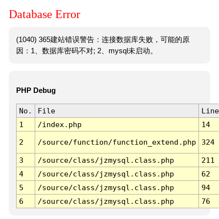
Database Error
(1040) 365建站错误警告：连接数据库失败，可能的原
因：1、数据库密码不对; 2、mysql未启动。
PHP Debug
No.
File
Line
1
/index.php
14
2
/source/function/function_extend.php
324
3
/source/class/jzmysql.class.php
211
4
/source/class/jzmysql.class.php
62
5
/source/class/jzmysql.class.php
94
6
/source/class/jzmysql.class.php
76