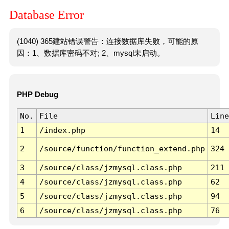
Database Error
(1040) 365建站错误警告：连接数据库失败，可能的原
因：1、数据库密码不对; 2、mysql未启动。
PHP Debug
No.
File
Line
1
/index.php
14
2
/source/function/function_extend.php
324
3
/source/class/jzmysql.class.php
211
4
/source/class/jzmysql.class.php
62
5
/source/class/jzmysql.class.php
94
6
/source/class/jzmysql.class.php
76