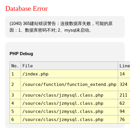
Database Error
(1040) 365建站错误警告：连接数据库失败，可能的原
因：1、数据库密码不对; 2、mysql未启动。
PHP Debug
No.
File
Line
1
/index.php
14
2
/source/function/function_extend.php
324
3
/source/class/jzmysql.class.php
211
4
/source/class/jzmysql.class.php
62
5
/source/class/jzmysql.class.php
94
6
/source/class/jzmysql.class.php
76