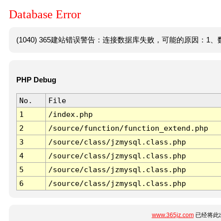
Database Error
(1040) 365建站错误警告：连接数据库失败，可能的原因：1、数
PHP Debug
No.
File
1
/index.php
2
/source/function/function_extend.php
3
/source/class/jzmysql.class.php
4
/source/class/jzmysql.class.php
5
/source/class/jzmysql.class.php
6
/source/class/jzmysql.class.php
www.365jz.com
已经将此