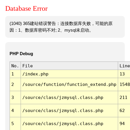
Database Error
(1040) 365建站错误警告：连接数据库失败，可能的原
因：1、数据库密码不对; 2、mysql未启动。
PHP Debug
No.
File
Line
1
/index.php
13
2
/source/function/function_extend.php
1548
3
/source/class/jzmysql.class.php
211
4
/source/class/jzmysql.class.php
62
5
/source/class/jzmysql.class.php
94