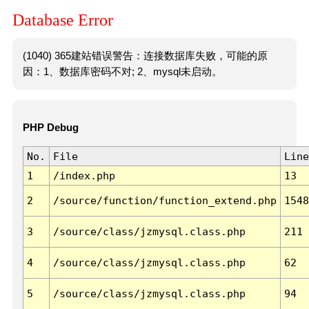
Database Error
(1040) 365建站错误警告：连接数据库失败，可能的原
因：1、数据库密码不对; 2、mysql未启动。
PHP Debug
No.
File
Line
1
/index.php
13
2
/source/function/function_extend.php
1548
3
/source/class/jzmysql.class.php
211
4
/source/class/jzmysql.class.php
62
5
/source/class/jzmysql.class.php
94