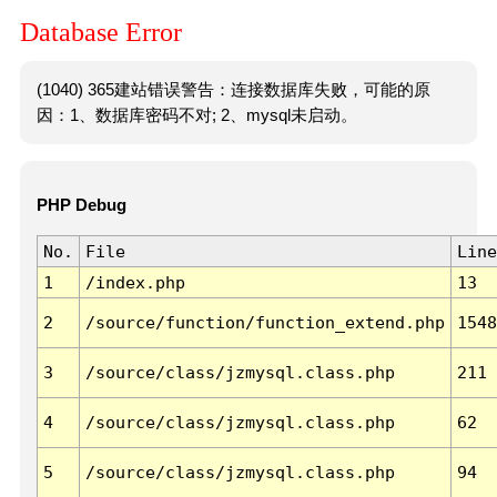
Database Error
(1040) 365建站错误警告：连接数据库失败，可能的原
因：1、数据库密码不对; 2、mysql未启动。
PHP Debug
No.
File
Line
1
/index.php
13
2
/source/function/function_extend.php
1548
3
/source/class/jzmysql.class.php
211
4
/source/class/jzmysql.class.php
62
5
/source/class/jzmysql.class.php
94