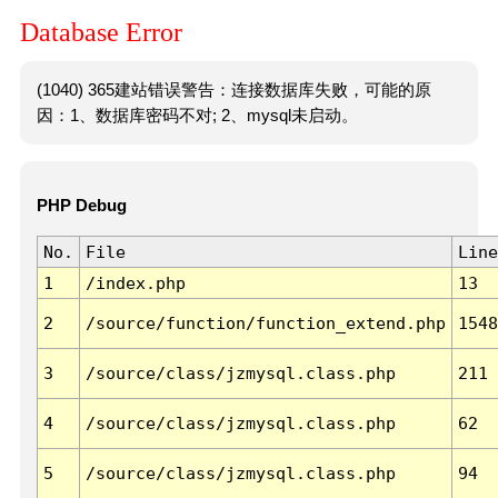
Database Error
(1040) 365建站错误警告：连接数据库失败，可能的原
因：1、数据库密码不对; 2、mysql未启动。
PHP Debug
No.
File
Line
1
/index.php
13
2
/source/function/function_extend.php
1548
3
/source/class/jzmysql.class.php
211
4
/source/class/jzmysql.class.php
62
5
/source/class/jzmysql.class.php
94