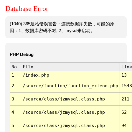
Database Error
(1040) 365建站错误警告：连接数据库失败，可能的原
因：1、数据库密码不对; 2、mysql未启动。
PHP Debug
No.
File
Line
1
/index.php
13
2
/source/function/function_extend.php
1548
3
/source/class/jzmysql.class.php
211
4
/source/class/jzmysql.class.php
62
5
/source/class/jzmysql.class.php
94