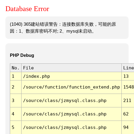
Database Error
(1040) 365建站错误警告：连接数据库失败，可能的原
因：1、数据库密码不对; 2、mysql未启动。
PHP Debug
No.
File
Line
1
/index.php
13
2
/source/function/function_extend.php
1548
3
/source/class/jzmysql.class.php
211
4
/source/class/jzmysql.class.php
62
5
/source/class/jzmysql.class.php
94