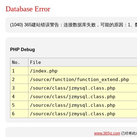
Database Error
(1040) 365建站错误警告：连接数据库失败，可能的原因：1、数
PHP Debug
No.
File
1
/index.php
2
/source/function/function_extend.php
3
/source/class/jzmysql.class.php
4
/source/class/jzmysql.class.php
5
/source/class/jzmysql.class.php
6
/source/class/jzmysql.class.php
www.365jz.com
已经将此