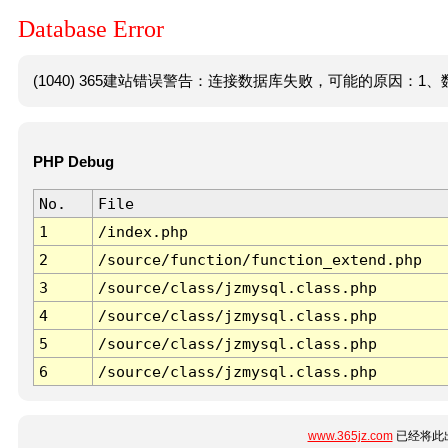
Database Error
(1040) 365建站错误警告：连接数据库失败，可能的原因：1、数
PHP Debug
No.
File
1
/index.php
2
/source/function/function_extend.php
3
/source/class/jzmysql.class.php
4
/source/class/jzmysql.class.php
5
/source/class/jzmysql.class.php
6
/source/class/jzmysql.class.php
www.365jz.com
已经将此