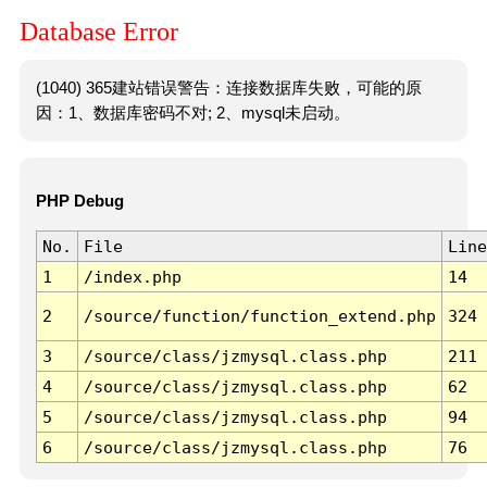
Database Error
(1040) 365建站错误警告：连接数据库失败，可能的原
因：1、数据库密码不对; 2、mysql未启动。
PHP Debug
No.
File
Line
1
/index.php
14
2
/source/function/function_extend.php
324
3
/source/class/jzmysql.class.php
211
4
/source/class/jzmysql.class.php
62
5
/source/class/jzmysql.class.php
94
6
/source/class/jzmysql.class.php
76