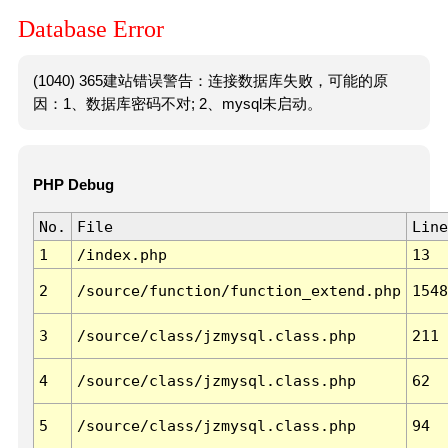
Database Error
(1040) 365建站错误警告：连接数据库失败，可能的原
因：1、数据库密码不对; 2、mysql未启动。
PHP Debug
No.
File
Line
1
/index.php
13
2
/source/function/function_extend.php
1548
3
/source/class/jzmysql.class.php
211
4
/source/class/jzmysql.class.php
62
5
/source/class/jzmysql.class.php
94