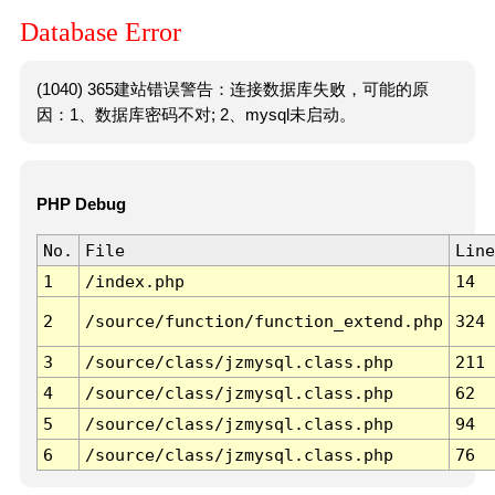
Database Error
(1040) 365建站错误警告：连接数据库失败，可能的原
因：1、数据库密码不对; 2、mysql未启动。
PHP Debug
No.
File
Line
1
/index.php
14
2
/source/function/function_extend.php
324
3
/source/class/jzmysql.class.php
211
4
/source/class/jzmysql.class.php
62
5
/source/class/jzmysql.class.php
94
6
/source/class/jzmysql.class.php
76