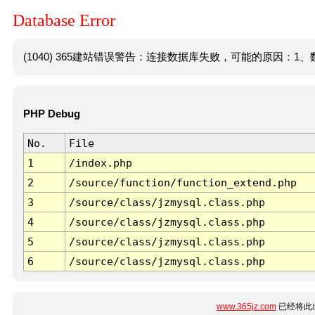
Database Error
(1040) 365建站错误警告：连接数据库失败，可能的原因：1、数
PHP Debug
No.
File
1
/index.php
2
/source/function/function_extend.php
3
/source/class/jzmysql.class.php
4
/source/class/jzmysql.class.php
5
/source/class/jzmysql.class.php
6
/source/class/jzmysql.class.php
www.365jz.com
已经将此