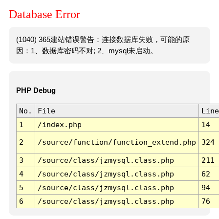
Database Error
(1040) 365建站错误警告：连接数据库失败，可能的原
因：1、数据库密码不对; 2、mysql未启动。
PHP Debug
No.
File
Line
1
/index.php
14
2
/source/function/function_extend.php
324
3
/source/class/jzmysql.class.php
211
4
/source/class/jzmysql.class.php
62
5
/source/class/jzmysql.class.php
94
6
/source/class/jzmysql.class.php
76