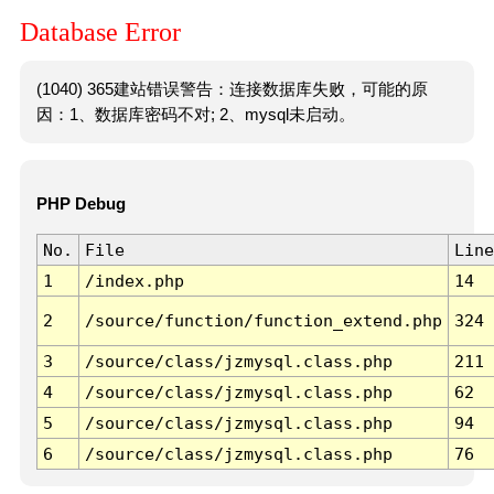
Database Error
(1040) 365建站错误警告：连接数据库失败，可能的原
因：1、数据库密码不对; 2、mysql未启动。
PHP Debug
No.
File
Line
1
/index.php
14
2
/source/function/function_extend.php
324
3
/source/class/jzmysql.class.php
211
4
/source/class/jzmysql.class.php
62
5
/source/class/jzmysql.class.php
94
6
/source/class/jzmysql.class.php
76