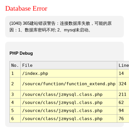
Database Error
(1040) 365建站错误警告：连接数据库失败，可能的原
因：1、数据库密码不对; 2、mysql未启动。
PHP Debug
No.
File
Line
1
/index.php
14
2
/source/function/function_extend.php
324
3
/source/class/jzmysql.class.php
211
4
/source/class/jzmysql.class.php
62
5
/source/class/jzmysql.class.php
94
6
/source/class/jzmysql.class.php
76