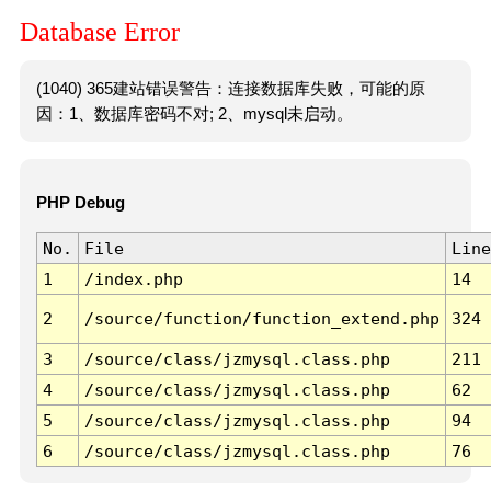
Database Error
(1040) 365建站错误警告：连接数据库失败，可能的原
因：1、数据库密码不对; 2、mysql未启动。
PHP Debug
No.
File
Line
1
/index.php
14
2
/source/function/function_extend.php
324
3
/source/class/jzmysql.class.php
211
4
/source/class/jzmysql.class.php
62
5
/source/class/jzmysql.class.php
94
6
/source/class/jzmysql.class.php
76