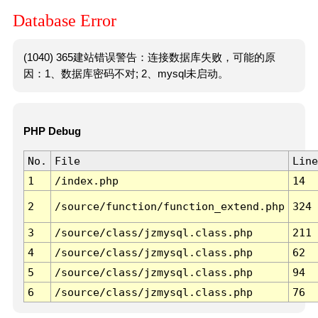
Database Error
(1040) 365建站错误警告：连接数据库失败，可能的原
因：1、数据库密码不对; 2、mysql未启动。
PHP Debug
No.
File
Line
1
/index.php
14
2
/source/function/function_extend.php
324
3
/source/class/jzmysql.class.php
211
4
/source/class/jzmysql.class.php
62
5
/source/class/jzmysql.class.php
94
6
/source/class/jzmysql.class.php
76