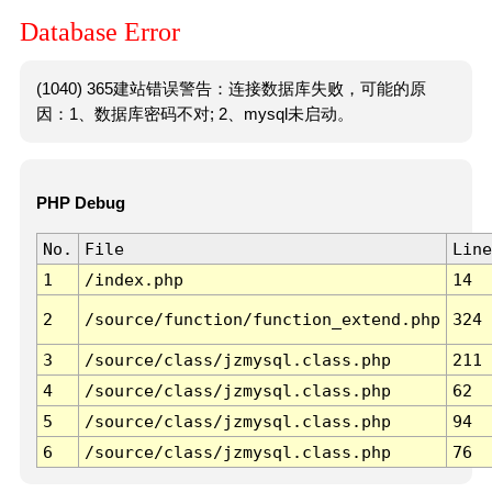
Database Error
(1040) 365建站错误警告：连接数据库失败，可能的原
因：1、数据库密码不对; 2、mysql未启动。
PHP Debug
No.
File
Line
1
/index.php
14
2
/source/function/function_extend.php
324
3
/source/class/jzmysql.class.php
211
4
/source/class/jzmysql.class.php
62
5
/source/class/jzmysql.class.php
94
6
/source/class/jzmysql.class.php
76