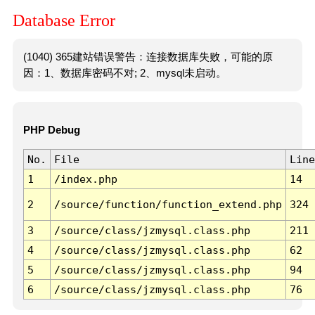
Database Error
(1040) 365建站错误警告：连接数据库失败，可能的原
因：1、数据库密码不对; 2、mysql未启动。
PHP Debug
No.
File
Line
1
/index.php
14
2
/source/function/function_extend.php
324
3
/source/class/jzmysql.class.php
211
4
/source/class/jzmysql.class.php
62
5
/source/class/jzmysql.class.php
94
6
/source/class/jzmysql.class.php
76